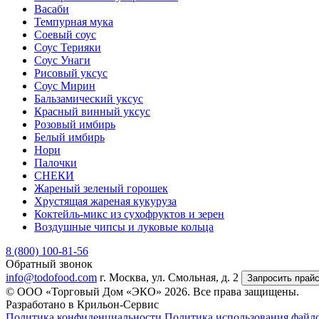
Васаби
Темпурная мука
Соевый соус
Соус Терияки
Соус Унаги
Рисовый уксус
Соус Мирин
Бальзамический уксус
Красный винный уксус
Розовый имбирь
Белый имбирь
Нори
Палочки
СНЕКИ
Жареный зеленый горошек
Хрустящая жареная кукуруза
Коктейль-микс из сухофруктов и зерен
Воздушные чипсы и луковые кольца
8 (800) 100-81-56
Обратный звонок
info@todofood.com
г. Москва, ул. Смольная, д. 2
Запросить прай
© ООО «Торговый Дом «ЭКО» 2026. Все права защищены.
Разработано в Крильон-Сервис
Политика конфиденциальности
Политика использования файло