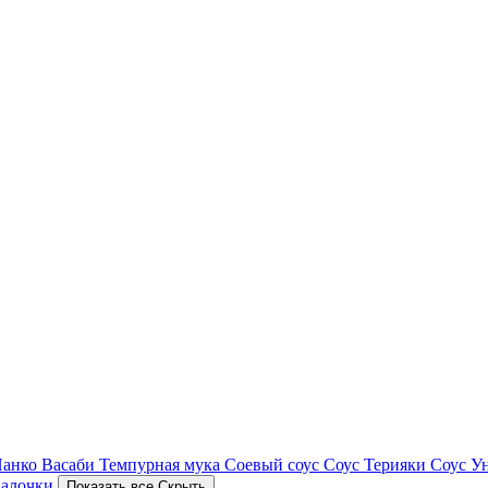
Панко
Васаби
Темпурная мука
Соевый соус
Соус Терияки
Соус У
алочки
Показать все
Скрыть