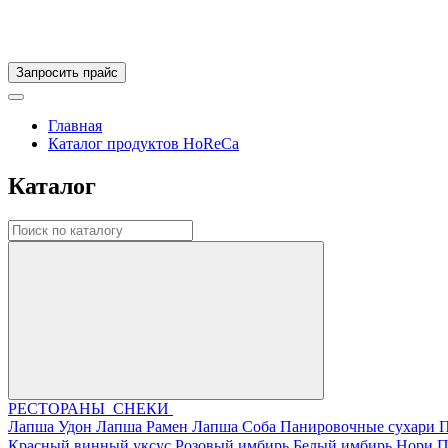
Запросить прайс
Главная
Каталог продуктов HoReCa
Каталог
РЕСТОРАНЫ
СНЕКИ
Лапша Удон
Лапша Рамен
Лапша Соба
Панировочные сухари 
Красный винный уксус
Розовый имбирь
Белый имбирь
Нори
П