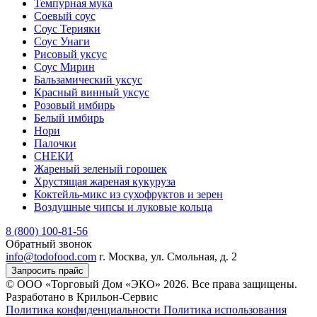
Темпурная мука
Соевый соус
Соус Терияки
Соус Унаги
Рисовый уксус
Соус Мирин
Бальзамический уксус
Красный винный уксус
Розовый имбирь
Белый имбирь
Нори
Палочки
СНЕКИ
Жареный зеленый горошек
Хрустящая жареная кукуруза
Коктейль-микс из сухофруктов и зерен
Воздушные чипсы и луковые кольца
8 (800) 100-81-56
Обратный звонок
info@todofood.com
г. Москва, ул. Смольная, д. 2
Запросить прайс
© ООО «Торговый Дом «ЭКО» 2026. Все права защищены.
Разработано в Крильон-Сервис
Политика конфиденциальности
Политика использования