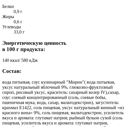
Белки
0,9 г
Жиры
0,6 г
Углеводы
33,0 г
Энергетическую ценность
в 100 г продукта:
140 ккал/ 580 кДж
Состав:
вода питьевая, соус кулинарный "Мирин"( вода питьевая,
уксус натуральный яблочный 9%, глюкозно-фруктозный
сироп, рисовый уксус, краситель: сахарный колер IV),сахар,
соус соевый концентрированный (соль, соевые бобы,
пшеничная мука, вода, сахар, мальтодекстрин), загуститель:
крахмал Е1422, соль пищевая, уксус натуральный винный «из
красного вина» 9%, соль пищевая, мальтодекстрин, усилитель
вкуса и аромата: глутамат натрия; рыбный бульон сухой (соль
пищевая, усилитель вкуса и аромата: глутамат натрия,