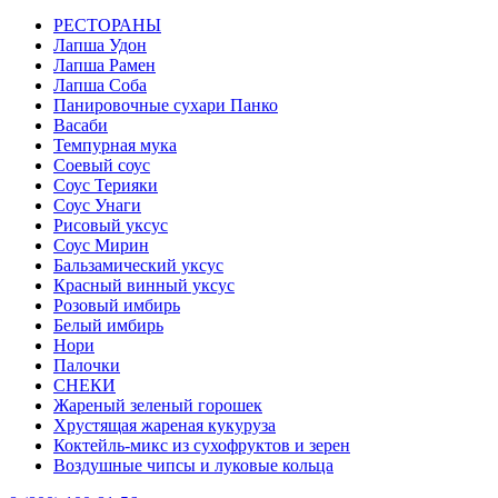
РЕСТОРАНЫ
Лапша Удон
Лапша Рамен
Лапша Соба
Панировочные сухари Панко
Васаби
Темпурная мука
Соевый соус
Соус Терияки
Соус Унаги
Рисовый уксус
Соус Мирин
Бальзамический уксус
Красный винный уксус
Розовый имбирь
Белый имбирь
Нори
Палочки
СНЕКИ
Жареный зеленый горошек
Хрустящая жареная кукуруза
Коктейль-микс из сухофруктов и зерен
Воздушные чипсы и луковые кольца