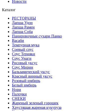
Новости
Каталог
РЕСТОРАНЫ
Лапша Удон
Лапша Рамен
Лапша Соба
Панировочные сухари Панко
Васаби
Темпурная мука
Соевый соус
Соус Терияки
Соус Унаги
Рисовый уксус
Соус Мирин
Бальзамический уксус
Красный винный уксус
Розовый имбирь
Белый имбирь
Нори
Палочки
СНЕКИ
Жареный зеленый горошек
Хрустящая жареная кукуруза