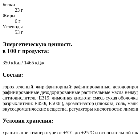
Белки
23 г
Жиры
6 г
Углеводы
53 г
Энергетическую ценность
в 100 г продукта:
350 кКал/ 1465 кДж
Состав:
горох зеленый, жир фритюрный: рафинированные, дезодориров
рафинированные дезодорированные растительные масла нелаур
антиокислитель: Е319, лимонная кислота; смесь сухая оболочка
разрыхлители: Е450i, Е500ii), ароматизатор (глюкоза, соль, м
вкусоароматические вещества, регуляторы кислотности: лимон
Условия хранения:
хранить при температуре от +5°С до +25°С и относительной вл