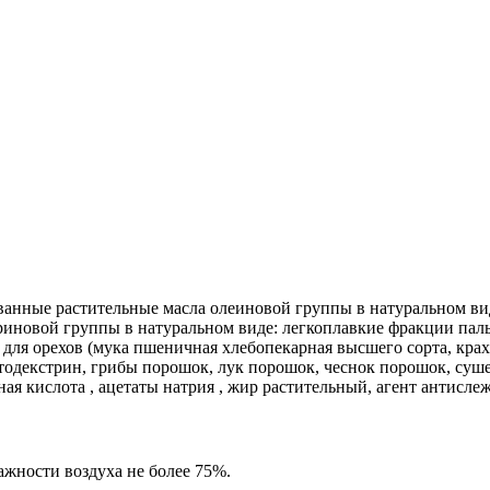
анные растительные масла олеиновой группы в натуральном вид
иновой группы в натуральном виде: легкоплавкие фракции паль
 для орехов (мука пшеничная хлебопекарная высшего сорта, крах
альтодекстрин, грибы порошок, лук порошок, чеснок порошок, суш
ная кислота , ацетаты натрия , жир растительный, агент антис
ажности воздуха не более 75%.