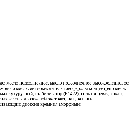
е: масло подсолнечное, масло подсолнечное высокоолеиновое;
мового масла, антиокислитель токоферолы концентрат смеси,
мал кукурузный, стабилизатор (Е1422), соль пищевая, сахар,
еная зелень, дрожжевой экстракт, натуральные
леживающий: диоксид кремния аморфный).