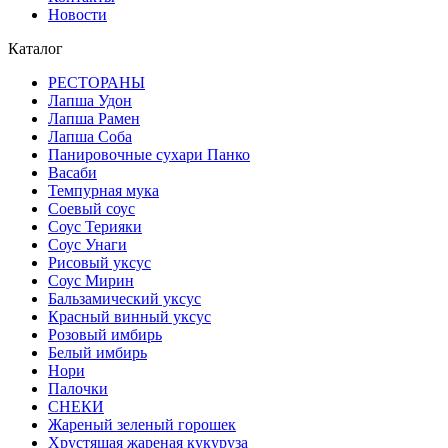
Новости
Каталог
РЕСТОРАНЫ
Лапша Удон
Лапша Рамен
Лапша Соба
Панировочные сухари Панко
Васаби
Темпурная мука
Соевый соус
Соус Терияки
Соус Унаги
Рисовый уксус
Соус Мирин
Бальзамический уксус
Красный винный уксус
Розовый имбирь
Белый имбирь
Нори
Палочки
СНЕКИ
Жареный зеленый горошек
Хрустящая жареная кукуруза