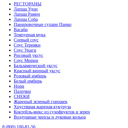
РЕСТОРАНЫ
Лапша Удон
Лапша Рамен
Лапша Соба
Панировочные сухари Панко
Васаби
Темпурная мука
Соевый соус
Соус Терияки
Соус Унаги
Рисовый уксус
Соус Мирин
Бальзамический уксус
Красный винный уксус
Розовый имбирь
Белый имбирь
Нори
Палочки
СНЕКИ
Жареный зеленый горошек
Хрустящая жареная кукуруза
Коктейль-микс из сухофруктов и зерен
Воздушные чипсы и луковые кольца
8 (800) 100-81-56