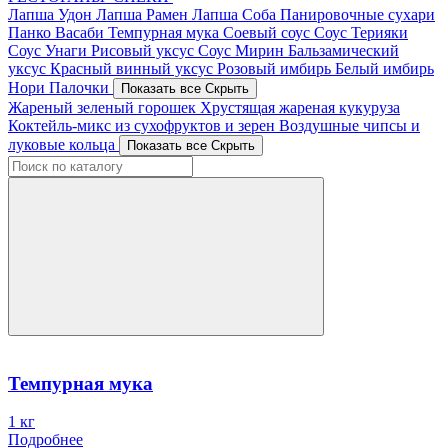
Лапша Удон
Лапша Рамен
Лапша Соба
Панировочные сухари
Панко
Васаби
Темпурная мука
Соевый соус
Соус Терияки
Соус Унаги
Рисовый уксус
Соус Мирин
Бальзамический
уксус
Красный винный уксус
Розовый имбирь
Белый имбирь
Нори
Палочки
Показать все
Скрыть
Жареный зеленый горошек
Хрустящая жареная кукуруза
Коктейль-микс из сухофруктов и зерен
Воздушные чипсы и
луковые кольца
Показать все
Скрыть
Темпурная мука
1 кг
Подробнее