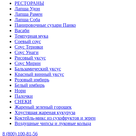
РЕСТОРАНЫ
Лапша Удон
Лапша Рамен
Лапша Соба
Панировочные сухари Панко
Васаби
Темпурная мука
Соевый соус
Соус Терияки
Соус Унаги
Рисовый уксус
Соус Мирин
Бальзамический уксус
Красный винный уксус
Розовый имбирь
Белый имбирь
Нори
Палочки
СНЕКИ
Жареный зеленый горошек
Хрустящая жареная кукуруза
Коктейль-микс из сухофруктов и зерен
Воздушные чипсы и луковые кольца
8 (800) 100-81-56