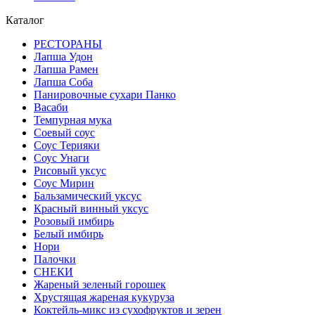
Каталог
РЕСТОРАНЫ
Лапша Удон
Лапша Рамен
Лапша Соба
Панировочные сухари Панко
Васаби
Темпурная мука
Соевый соус
Соус Терияки
Соус Унаги
Рисовый уксус
Соус Мирин
Бальзамический уксус
Красный винный уксус
Розовый имбирь
Белый имбирь
Нори
Палочки
СНЕКИ
Жареный зеленый горошек
Хрустящая жареная кукуруза
Коктейль-микс из сухофруктов и зерен